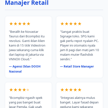
Manajer Retail
★★★★★
★★★★★
"Beralih ke Novastar
"Sangat praktis buat
Taurus dari Bcompbiz itu
Signage toko. SPG kami
revolusi. Ganti iklan klien
gak perlu repot nyalain PC.
kami di 15 titik Videotron
Player ini otomatis nyala
Jawa sekarang cuma klik
jam 8 pagi dan mati jam 10
dari laptop di Jakarta via
malam muter flashdisk
VNNOX Cloud."
sendiri."
— Agensi Iklan DOOH
— Retail Store Manager
Nasional
★★★★⭐
★★★★★
"Bcompbiz ngasih spek
"Integrasi alatnya mulus
yang pas banget buat
banget. Layar fasad depan
layar Pemda. Gak usah
gedung kami sekarang