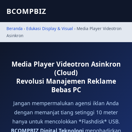
BCOMPBIZ
Beranda
›
Edukasi Display & Visual
›
Media Player Videotron
Asinkron
Media Player Videotron Asinkron
(Cloud)
Revolusi Manajemen Reklame
Bebas PC
Jangan mempermalukan agensi iklan Anda
dengan memanjat tiang setinggi 10 meter
hanya untuk mencolokkan *Flashdisk* USB.
BCOMPBIZ Digital Teknologi
menghadirkan