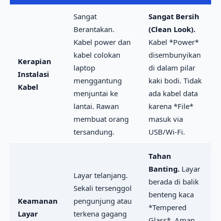
Sangat
Sangat Bersih
Berantakan.
(Clean Look).
Kabel power dan
Kabel *Power*
kabel colokan
disembunyikan
Kerapian
laptop
di dalam pilar
Instalasi
menggantung
kaki bodi. Tidak
Kabel
menjuntai ke
ada kabel data
lantai. Rawan
karena *File*
membuat orang
masuk via
tersandung.
USB/Wi-Fi.
Tahan
Banting.
Layar
Layar telanjang.
berada di balik
Sekali tersenggol
benteng kaca
Keamanan
pengunjung atau
*Tempered
Layar
terkena gagang
Glass*. Aman