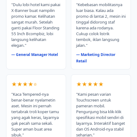
"Dulu lobi hotel kami pakai
"Kebebasan mobilitasnya
X-Banner buat nampilin
luar biasa. Kalau ada
promo kamar. Kelihatan
promo di lantai 2, mesin ini
sangat murah. Setelah
tinggal didorong staf
ganti pakai Floor Standing
karena ada rodanya.
55 Inch Bcompbiz, lobi
Cukup colok listrik
langsung kelihatan
tembok, iklan langsung
elegan."
jalan."
— General Manager Hotel
— Marketing Director
Retail
★★★★⭐
★★★★★
"Kaca Tempered-nya
"Kami pesan varian
benar-benar nyelametin
Touchscreen untuk
aset. Mesin ini pernah
pameran mobil.
tertabrak troli koper tamu
Pengunjung bisa klik-klik
yang agak keras, layarnya
spesifikasi mobil sendiri di
gak pecah sama sekali.
layarnya. Interaktif banget
Super aman buat area
dan OS Android-nya stabil
sibuk."
seharian."