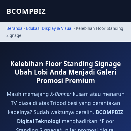
BCOMPBIZ
Beranda
›
Edukasi Display & Visual
›
Kelebihan Floor Standing
Signage
Kelebihan Floor Standing Signage
Ubah Lobi Anda Menjadi Galeri
Promosi Premium
Masih memajang
X-Banner
kusam atau menaruh
TV biasa di atas Tripod besi yang berantakan
kabelnya? Sudah waktunya beralih.
BCOMPBIZ
Digital Teknologi
menghadirkan *Floor
Standing Signage*, pilar promosi digital