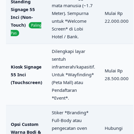
Standing
mata manusia (~1.7
Signage 55
Meter). Sempurna
Mulai Rp
Inci (Non-
untuk *Welcome
22.000.000
Touch)
Paling
Screen* di Lobi
Pas
Hotel / Bank.
Dilengkapi layar
sentuh
Kiosk Signage
inframerah/kapasitif.
Mulai Rp
55 Inci
Untuk *Wayfinding*
28.500.000
(Touchscreen)
(Peta Mall) atau
Pendaftaran
*Event*.
Stiker *Branding*
Full-Body atau
Opsi Custom
pengecatan oven
Hubungi
Warna Bodi &