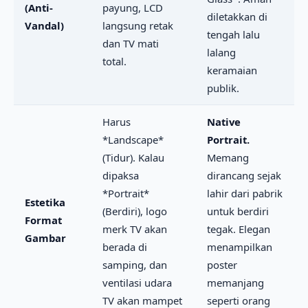
(Anti-
payung, LCD
diletakkan di
Vandal)
langsung retak
tengah lalu
dan TV mati
lalang
total.
keramaian
publik.
Harus
Native
*Landscape*
Portrait.
(Tidur). Kalau
Memang
dipaksa
dirancang sejak
*Portrait*
lahir dari pabrik
Estetika
(Berdiri), logo
untuk berdiri
Format
merk TV akan
tegak. Elegan
Gambar
berada di
menampilkan
samping, dan
poster
ventilasi udara
memanjang
TV akan mampet
seperti orang