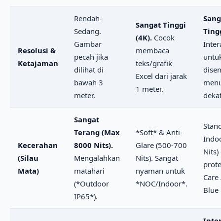
Rendah-
Sang
Sangat Tinggi
Sedang.
Tingg
(4K).
Cocok
Gambar
Inter
Resolusi &
membaca
pecah jika
untu
Ketajaman
teks/grafik
dilihat di
dise
Excel dari jarak
bawah 3
menul
1 meter.
meter.
dekat
Sangat
Stan
Terang (Max
*Soft* & Anti-
Indo
Kecerahan
8000 Nits).
Glare (500-700
Nits
(Silau
Mengalahkan
Nits). Sangat
prote
Mata)
matahari
nyaman untuk
Care 
(*Outdoor
*NOC/Indoor*.
Blue 
IP65*).
Inte