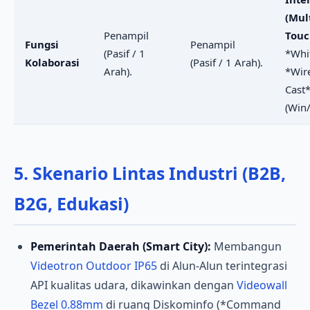
(Mult
Penampil
Touc
Fungsi
Penampil
(Pasif / 1
*Whi
Kolaborasi
(Pasif / 1 Arah).
Arah).
*Wir
Cast
(Win
5. Skenario Lintas Industri (B2B,
B2G, Edukasi)
Pemerintah Daerah (Smart City):
Membangun
Videotron Outdoor IP65
di Alun-Alun terintegrasi
API kualitas udara, dikawinkan dengan
Videowall
Bezel 0.88mm
di ruang Diskominfo (*Command