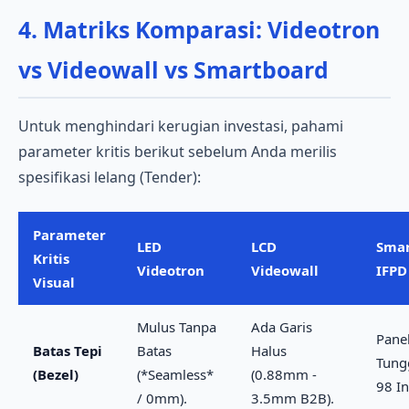
4. Matriks Komparasi: Videotron
vs Videowall vs Smartboard
Untuk menghindari kerugian investasi, pahami
parameter kritis berikut sebelum Anda merilis
spesifikasi lelang (Tender):
Parameter
LED
LCD
Smar
Kritis
Videotron
Videowall
IFPD
Visual
Mulus Tanpa
Ada Garis
Pane
Batas Tepi
Batas
Halus
Tung
(Bezel)
(*Seamless*
(0.88mm -
98 In
/ 0mm).
3.5mm B2B).