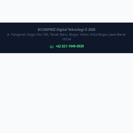
BCOMPBIZ Digital Teknologi © 2026
Jl. Pangeran Sogiri No.165, Tanah Baru, Bogor Utara, Kota Bogor, Jawa Barat
16154
+62 821-1949-0939