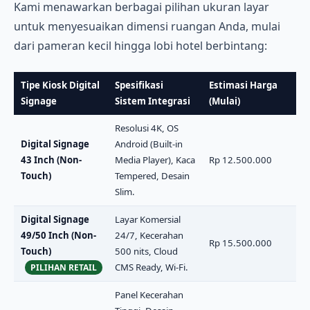
Kami menawarkan berbagai pilihan ukuran layar
untuk menyesuaikan dimensi ruangan Anda, mulai
dari pameran kecil hingga lobi hotel berbintang:
Tipe Kiosk Digital
Spesifikasi
Estimasi Harga
Signage
Sistem Integrasi
(Mulai)
Resolusi 4K, OS
Digital Signage
Android (Built-in
43 Inch (Non-
Media Player), Kaca
Rp 12.500.000
Touch)
Tempered, Desain
Slim.
Digital Signage
Layar Komersial
49/50 Inch (Non-
24/7, Kecerahan
Rp 15.500.000
Touch)
500 nits, Cloud
CMS Ready, Wi-Fi.
PILIHAN RETAIL
Panel Kecerahan