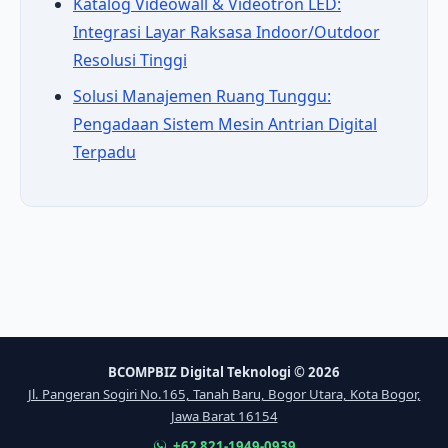
Katalog Videowall & Videotron LED:
Integrasi Layar Raksasa Indoor/Outdoor
Resolusi Tinggi
Solusi Manajemen Ruang Tunggu:
Pengadaan Sistem Mesin Antrian Digital
Terpadu
BCOMPBIZ Digital Teknologi © 2026
Jl. Pangeran Sogiri No.165, Tanah Baru, Bogor Utara, Kota Bogor,
Jawa Barat 16154
+62 821-1949-0939