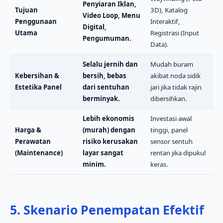
Penyiaran Iklan,
Tujuan
3D), Katalog
Video Loop, Menu
Penggunaan
Interaktif,
Digital,
Utama
Registrasi (Input
Pengumuman.
Data).
Selalu jernih dan
Mudah buram
Kebersihan &
bersih, bebas
akibat noda sidik
Estetika Panel
dari sentuhan
jari jika tidak rajin
berminyak.
dibersihkan.
Lebih ekonomis
Investasi awal
Harga &
(murah) dengan
tinggi, panel
Perawatan
risiko kerusakan
sensor sentuh
(Maintenance)
layar sangat
rentan jika dipukul
minim.
keras.
5. Skenario Penempatan Efektif