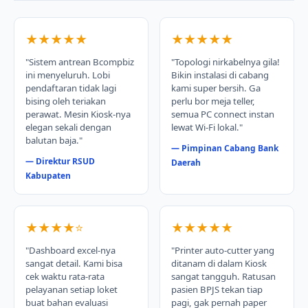
★★★★★
★★★★★
"Sistem antrean Bcompbiz
"Topologi nirkabelnya gila!
ini menyeluruh. Lobi
Bikin instalasi di cabang
pendaftaran tidak lagi
kami super bersih. Ga
bising oleh teriakan
perlu bor meja teller,
perawat. Mesin Kiosk-nya
semua PC connect instan
elegan sekali dengan
lewat Wi-Fi lokal."
balutan baja."
— Pimpinan Cabang Bank
— Direktur RSUD
Daerah
Kabupaten
★★★★⭐
★★★★★
"Dashboard excel-nya
"Printer auto-cutter yang
sangat detail. Kami bisa
ditanam di dalam Kiosk
cek waktu rata-rata
sangat tangguh. Ratusan
pelayanan setiap loket
pasien BPJS tekan tiap
buat bahan evaluasi
pagi, gak pernah paper