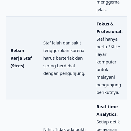
menggema
jelas.
Fokus &
Profesional.
Staf hanya
Staf lelah dan sakit
perlu *Klik*
Beban
tenggorokan karena
layar
Kerja Staf
harus berteriak dan
komputer
(Stres)
sering berdebat
untuk
dengan pengunjung.
melayani
pengunjung
berikutnya.
Real-time
Analytics.
Setiap detik
Nihil. Tidak ada bukti
pelayanan