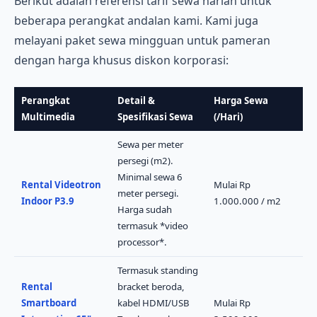
Berikut adalah referensi tarif sewa harian untuk
beberapa perangkat andalan kami. Kami juga
melayani paket sewa mingguan untuk pameran
dengan harga khusus diskon korporasi:
Perangkat
Detail &
Harga Sewa
Multimedia
Spesifikasi Sewa
(/Hari)
Sewa per meter
persegi (m2).
Minimal sewa 6
Rental Videotron
Mulai Rp
meter persegi.
Indoor P3.9
1.000.000 / m2
Harga sudah
termasuk *video
processor*.
Termasuk standing
Rental
bracket beroda,
Smartboard
kabel HDMI/USB
Mulai Rp