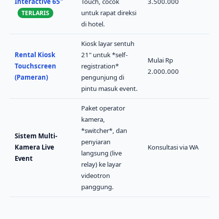
Interactive 65"
Touch, cocok
3.500.000
untuk rapat direksi
TERLARIS
di hotel.
Kiosk layar sentuh
Rental Kiosk
21" untuk *self-
Mulai Rp
Touchscreen
registration*
2.000.000
(Pameran)
pengunjung di
pintu masuk event.
Paket operator
kamera,
*switcher*, dan
Sistem Multi-
penyiaran
Kamera Live
Konsultasi via WA
langsung (live
Event
relay) ke layar
videotron
panggung.