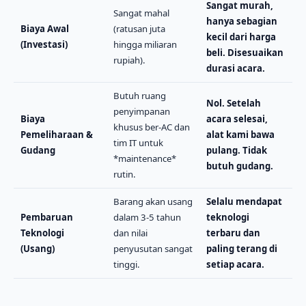
Sangat murah,
Sangat mahal
hanya sebagian
Biaya Awal
(ratusan juta
kecil dari harga
(Investasi)
hingga miliaran
beli. Disesuaikan
rupiah).
durasi acara.
Butuh ruang
Nol. Setelah
penyimpanan
Biaya
acara selesai,
khusus ber-AC dan
Pemeliharaan &
alat kami bawa
tim IT untuk
Gudang
pulang. Tidak
*maintenance*
butuh gudang.
rutin.
Barang akan usang
Selalu mendapat
Pembaruan
dalam 3-5 tahun
teknologi
Teknologi
dan nilai
terbaru dan
(Usang)
penyusutan sangat
paling terang di
tinggi.
setiap acara.