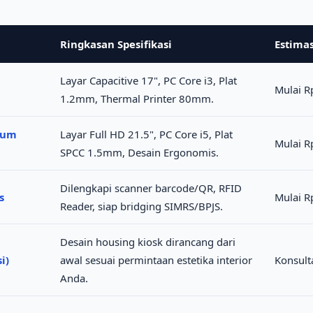
Ringkasan Spesifikasi
Estima
Layar Capacitive 17", PC Core i3, Plat
Mulai R
1.2mm, Thermal Printer 80mm.
ium
Layar Full HD 21.5", PC Core i5, Plat
Mulai R
SPCC 1.5mm, Desain Ergonomis.
Dilengkapi scanner barcode/QR, RFID
s
Mulai R
Reader, siap bridging SIMRS/BPJS.
Desain housing kiosk dirancang dari
i)
awal sesuai permintaan estetika interior
Konsult
Anda.