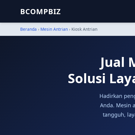
BCOMPBIZ
Beranda
›
Mesin Antrian
›
Kiosk Antrian
Jual 
Solusi La
Hadirkan peng
Anda. Mesin a
tangguh, lay