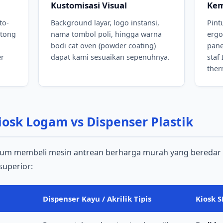
Kustomisasi Visual
Kem
to-
Background layar, logo instansi,
Pint
otong
nama tombol poli, hingga warna
ergo
h
bodi cat oven (powder coating)
pan
er
dapat kami sesuaikan sepenuhnya.
staf
ther
iosk Logam vs Dispenser Plastik
um membeli mesin antrean berharga murah yang beredar di
superior:
Dispenser Kayu / Akrilik Tipis
Kiosk 