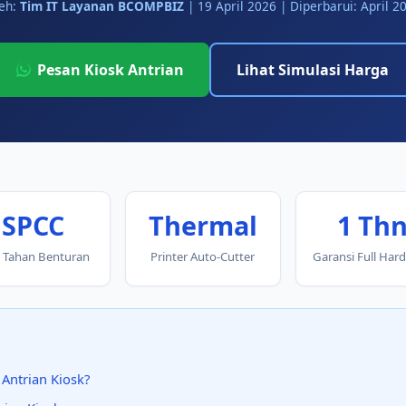
eh:
Tim IT Layanan BCOMPBIZ
|
19 April 2026
| Diperbarui: April 2
Pesan Kiosk Antrian
Lihat Simulasi Harga
SPCC
Thermal
1 Th
a Tahan Benturan
Printer Auto-Cutter
Garansi Full Har
Antrian Kiosk?