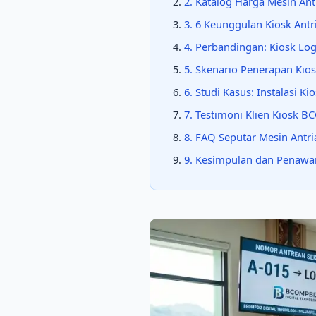
2. Katalog Harga Mesin Ant
3. 6 Keunggulan Kiosk An
4. Perbandingan: Kiosk Log
5. Skenario Penerapan Kios
6. Studi Kasus: Instalasi K
7. Testimoni Klien Kiosk 
8. FAQ Seputar Mesin Antri
9. Kesimpulan dan Penawar