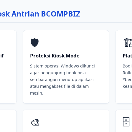
iosk Antrian BCOMPBIZ
🛡️
🏗
if
Proteksi Kiosk Mode
Pla
Sistem operasi Windows dikunci
Bodi
agar pengunjung tidak bisa
Roll
sembarangan menutup aplikasi
*ben
atau mengakses file di dalam
keam
mesin.
🎨
🗄️