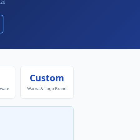
026
n
Custom
dware
Warna & Logo Brand