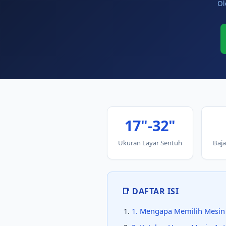
Ol
17"-32"
Ukuran Layar Sentuh
Baj
📑 DAFTAR ISI
1. Mengapa Memilih Mesin 